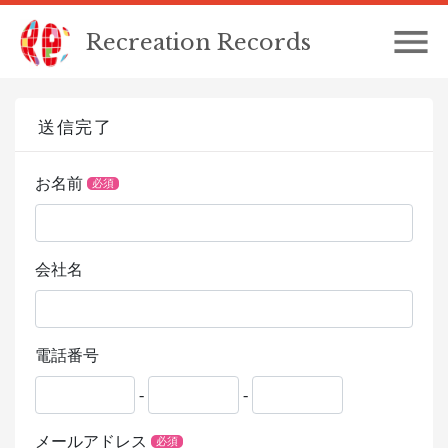
Recreation Records
トップ
TOP
送信完了
事業内容
SERVICE
衣装製作部
お名前
必須
COSTUME
お問い合わせ
CONTACT
会社名
電話番号
-
-
メールアドレス
必須